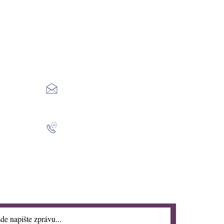
í
Kam 
sarpeko@volny.c
O ZL
z
ZAK
OPR
774 865 595
OPR
GALE
VÝKU
je registrováno na
u
.