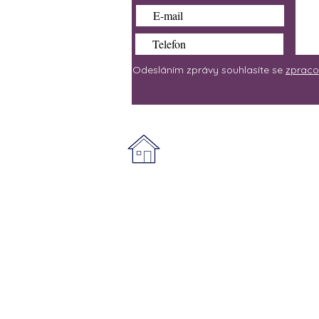
Odesláním zprávy souhlasíte se
zpraco
Adresa prodejny:
5.května 32/16, Liberec
Nejjednodušší cesta k nám ve
podél tramvajových kolejí sm
pravé straně naproti zastávce