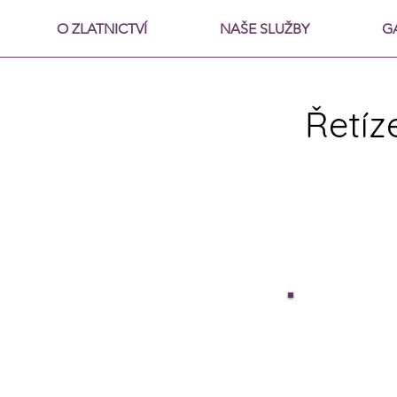
O ZLATNICTVÍ
NAŠE SLUŽBY
G
Řetíz
Pokud máte 
objednejte 
mail nebo t