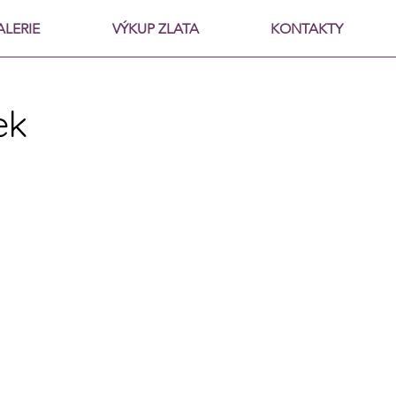
ALERIE
VÝKUP ZLATA
KONTAKTY
ek
zájem o tento šperk,
přes kontaktní formulář, e-
elefonicky. Spojíme se s