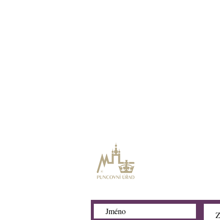
Zlatnictví a hodinářstv
Šárka Pecková
​Naše zlatnictví 
Puncovním úřad