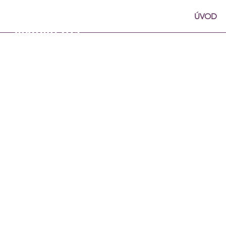
Zlatnictví a
ÚVOD
hodinářství
Šárka Pecková