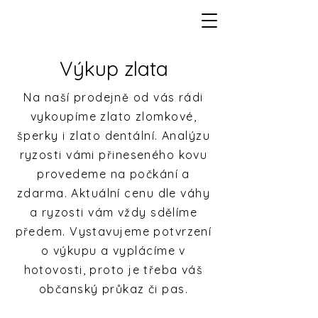
Zlatnictví a hodinářství
Šárka Pecková
Výkup zlata
Na naší prodejně od vás rádi
vykoupíme zlato zlomkové,
šperky i zlato dentální. Analýzu
ryzosti vámi přineseného kovu
provedeme na počkání a
zdarma. Aktuální cenu dle váhy
a ryzosti vám vždy sdělíme
předem. Vystavujeme potvrzení
o výkupu a vyplácíme v
hotovosti, proto je třeba váš
občanský průkaz či pas.