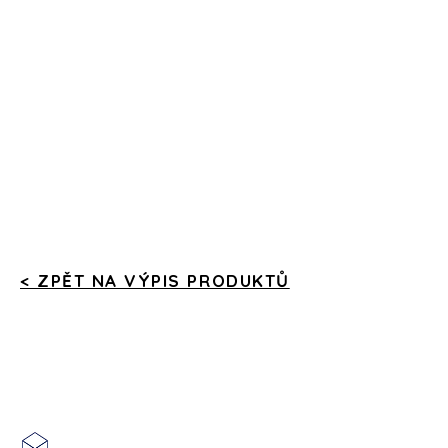
< ZPĚT NA VÝPIS PRODUKTŮ
Zlatnictví a hodinářství
Šárka Pecková
sarpeko@volny.cz