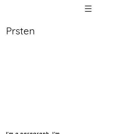
Zlatnictví a hodinářství
Šárka Pecková
Prsten
I'm a paragraph. I'm