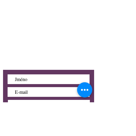
vede ze Šaldova náměstí.
Pokud půjdete podél
tramvajových kolejí směrem z
centra k ZOO, najdete nás po
pravé straně naproti zastávce
5. května.
Zobrazit na mapě