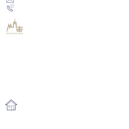
774 865 595
​Naše zlatnictví je
registrováno na
Puncovním úřadu
.
Kam dál na našem webu:
O ZLATNICTVÍ
ZAKÁZKOVÁ VÝROBA
OPRAVY A RENOVACE ŠPERKŮ
OPRAVY HODINEK
GALERIE
VÝKUP ZLATA
Adresa prodejny:
5.května 32/16, Liberec
Nejjednodušší cesta k nám