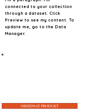
connected to your collection
through a dataset. Click
Preview to see my content. To
update me, go to the Data
Manager.
Pokud máte zájem o tento
šperk, objednejte přes
kontaktní formulář, e-mail nebo
telefonicky. Spojíme se s Vámi
a domluvíme se na detailech.
OBJEDNAT PRODUKT